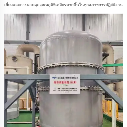
เยี่ยมและการควบคุมอุณหภูมิที่เสถียรมากขึ้นในทุกสภาพการปฏิบัติงาน