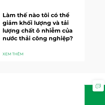
Làm thế nào tôi có thể
Cá
giảm khối lượng và tải
nà
lượng chất ô nhiễm của
xử
nước thải công nghiệp?
ng
XEM THÊM
XEM