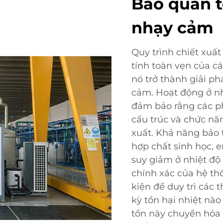
Bảo quản t
nhạy cảm
Quy trình chiết xuất 
tính toàn vẹn của c
nó trở thành giải ph
cảm. Hoạt động ở n
đảm bảo rằng các p
cấu trúc và chức nă
xuất. Khả năng bảo t
hợp chất sinh học, 
suy giảm ở nhiệt độ
chính xác của hệ thố
kiện để duy trì các 
kỳ tổn hại nhiệt nà
tồn này chuyển hóa 