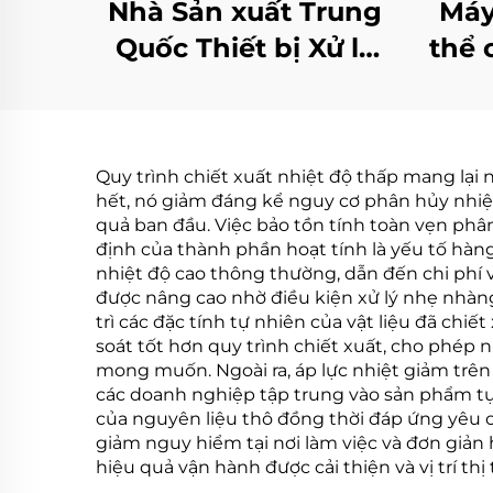
Nhà Sản xuất Trung
Máy
Quốc Thiết bị Xử lý
thể 
Nước cho Nhà máy
thụ
Công nghiệp Bơm
cho
Nhiệt Chân không
Quy trình chiết xuất nhiệt độ thấp mang lại 
Nhiệt độ Thấp
hết, nó giảm đáng kể nguy cơ phân hủy nhiệ
quả ban đầu. Việc bảo tồn tính toàn vẹn phâ
định của thành phần hoạt tính là yếu tố hàn
nhiệt độ cao thông thường, dẫn đến chi phí 
được nâng cao nhờ điều kiện xử lý nhẹ nhà
trì các đặc tính tự nhiên của vật liệu đã c
soát tốt hơn quy trình chiết xuất, cho phép 
mong muốn. Ngoài ra, áp lực nhiệt giảm trên t
các doanh nghiệp tập trung vào sản phẩm tự
của nguyên liệu thô đồng thời đáp ứng yêu c
giảm nguy hiểm tại nơi làm việc và đơn giản
hiệu quả vận hành được cải thiện và vị trí t