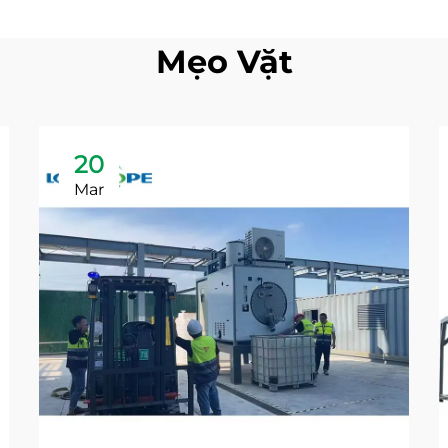
Mẹo Vặt
20
Mar