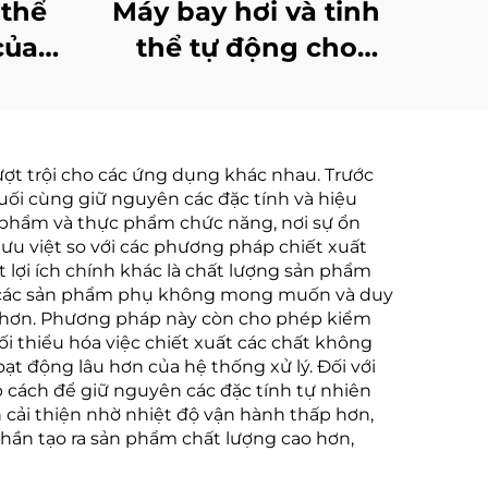
 thể
Máy bay hơi và tinh
của
thể tự động cho
 Quốc
nồng độ nước thải
ện
RO và chất lỏng rò rỉ
Tinh
từ bãi chôn lấp
vượt trội cho các ứng dụng khác nhau. Trước
cuum
ối cùng giữ nguyên các đặc tính và hiệu
c phẩm và thực phẩm chức năng, nơi sự ổn
ưu việt so với các phương pháp chiết xuất
lợi ích chính khác là chất lượng sản phẩm
nh các sản phẩm phụ không mong muốn và duy
cao hơn. Phương pháp này còn cho phép kiểm
ối thiểu hóa việc chiết xuất các chất không
oạt động lâu hơn của hệ thống xử lý. Đối với
 cách để giữ nguyên các đặc tính tự nhiên
 cải thiện nhờ nhiệt độ vận hành thấp hơn,
phần tạo ra sản phẩm chất lượng cao hơn,