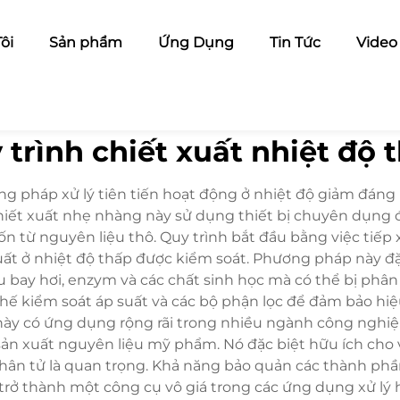
ôi
Sản phẩm
Ứng Dụng
Tin Tức
Video
 trình chiết xuất nhiệt độ 
ng pháp xử lý tiên tiến hoạt động ở nhiệt độ giảm đáng
hiết xuất nhẹ nhàng này sử dụng thiết bị chuyên dụng để
 từ nguyên liệu thô. Quy trình bắt đầu bằng việc tiếp
ất ở nhiệt độ thấp được kiểm soát. Phương pháp này đặc 
 bay hơi, enzym và các chất sinh học mà có thể bị phâ
hế kiểm soát áp suất và các bộ phận lọc để đảm bảo hiệu
nh này có ứng dụng rộng rãi trong nhiều ngành công nghi
n xuất nguyên liệu mỹ phẩm. Nó đặc biệt hữu ích cho vi
n phân tử là quan trọng. Khả năng bảo quản các thành ph
rở thành một công cụ vô giá trong các ứng dụng xử lý hi