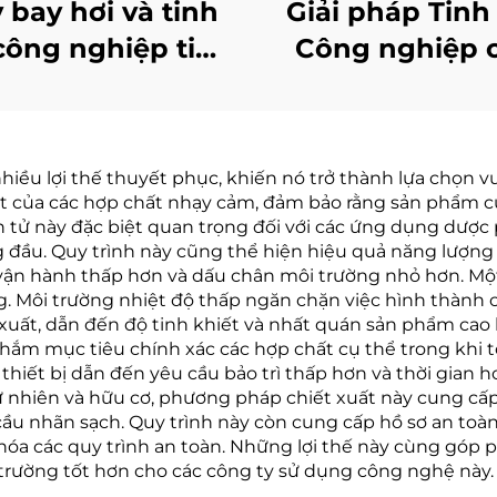
 bay hơi và tinh
Giải pháp Tinh
công nghiệp tiêu
Công nghiệp 
 thấp bán chạy
Nhà máy Trung
 xử lý nước thải
Bơm Nhiệt Đi
Thấp Nhiệt Độ 
nhiều lợi thế thuyết phục, khiến nó trở thành lựa chọn 
Thể Under Va
t của các hợp chất nhạy cảm, đảm bảo rằng sản phẩm cu
n tử này đặc biệt quan trọng đối với các ứng dụng dượ
g đầu. Quy trình này cũng thể hiện hiệu quả năng lượng 
vận hành thấp hơn và dấu chân môi trường nhỏ hơn. Một 
ng. Môi trường nhiệt độ thấp ngăn chặn việc hình thà
hiết xuất, dẫn đến độ tinh khiết và nhất quán sản phẩm 
nhắm mục tiêu chính xác các hợp chất cụ thể trong khi t
hiết bị dẫn đến yêu cầu bảo trì thấp hơn và thời gian h
 nhiên và hữu cơ, phương pháp chiết xuất này cung cấp
ầu nhãn sạch. Quy trình này còn cung cấp hồ sơ an toàn
 hóa các quy trình an toàn. Những lợi thế này cùng góp 
hị trường tốt hơn cho các công ty sử dụng công nghệ này.